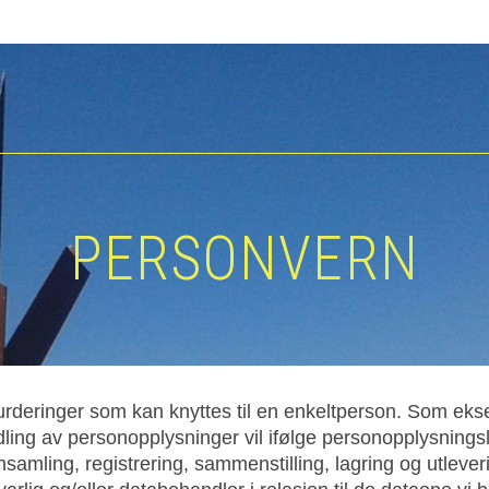
PERSONVERN
urderinger som kan knyttes til en enkeltperson. Som ek
ing av personopplysninger vil ifølge personopplysningsl
amling, registrering, sammenstilling, lagring og utlever