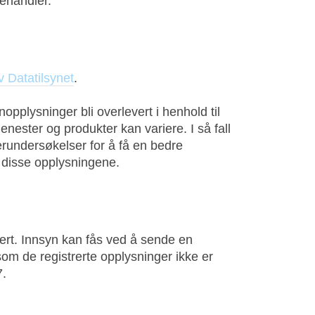
behandler.
av Datatilsynet
.
opplysninger bli overlevert i henhold til
enester og produkter kan variere. I så fall
kerundersøkelser for å få en bedre
r disse opplysningene.
rert. Innsyn kan fås ved å sende en
som de registrerte opplysninger ikke er
7.