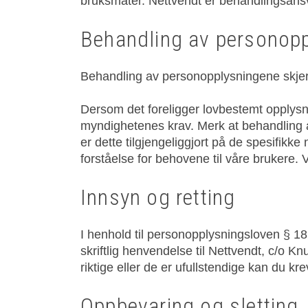
bruksmåter. Nettvendt er behandlingsansva
Behandling av personopp
Behandling av personopplysningene skje
Dersom det foreligger lovbestemt opplysning
myndighetenes krav. Merk at behandling av 
er dette tilgjengeliggjort på de spesifikke
forståelse for behovene til våre brukere. 
Innsyn og retting
I henhold til personopplysningsloven § 18
skriftlig henvendelse til Nettvendt, c/o 
riktige eller de er ufullstendige kan du kr
Oppbevaring og sletting