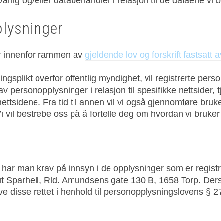
rlig og/eller databehandler i relasjon til de dataene vi 
lysninger
r innenfor rammen av
gjeldende lov og forskrift fastsatt 
splikt overfor offentlig myndighet, vil registrerte person
personopplysninger i relasjon til spesifikke nettsider, tj
 nettsidene. Fra tid til annen vil vi også gjennomføre bru
Vi vil bestrebe oss på å fortelle deg om hvordan vi bruke
 har man krav på innsyn i de opplysninger som er regist
Knut Sparhell, Rld. Amundsens gate 130 B, 1658 Torp. Der
eve disse rettet i henhold til personopplysningslovens § 2