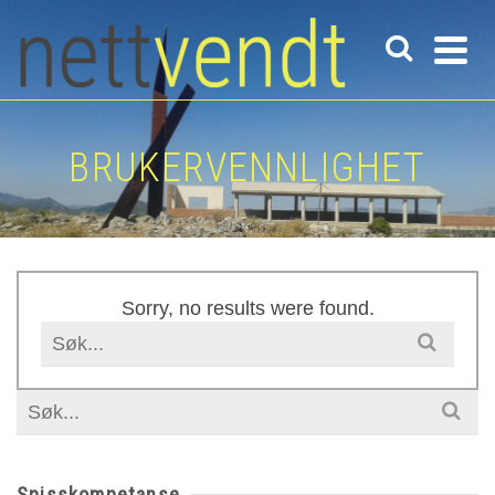
BRUKERVENNLIGHET
Sorry, no results were found.
Search
for:
Search
for:
Spisskompetanse