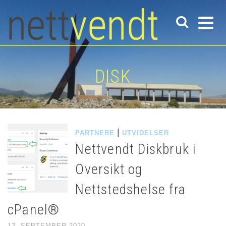
DISK
|
PARTNERE
UTVIDELSER
Nettvendt Diskbruk i
Oversikt og
Nettstedshelse fra
cPanel®
12. SEPTEMBER 2020