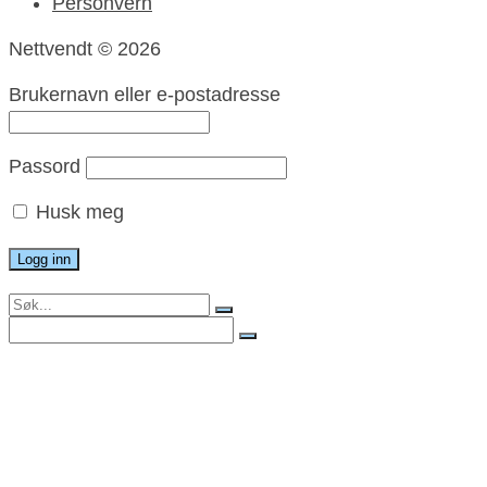
Personvern
Nettvendt © 2026
Brukernavn eller e-postadresse
Passord
Husk meg
Search
for:
Search
for:
Meny
Nett og utvikling
Grafisk utforming
Foto
Drift og redaksjon
Kunnskap