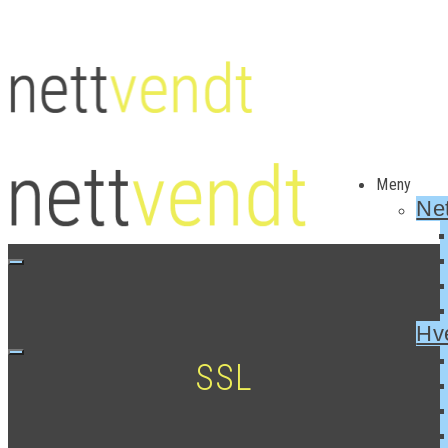
Meny
Net
Hv
SSL