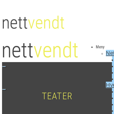
Meny
Net
Hv
TEATER