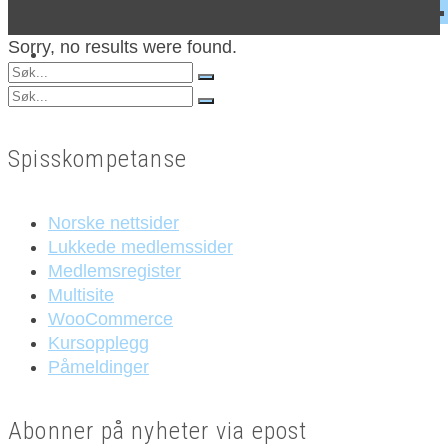
Sorry, no results were found.
Search
for:
Search
for:
Spisskompetanse
Norske nettsider
Lukkede medlemssider
Medlemsregister
Multisite
WooCommerce
Kursopplegg
Påmeldinger
Abonner på nyheter via epost