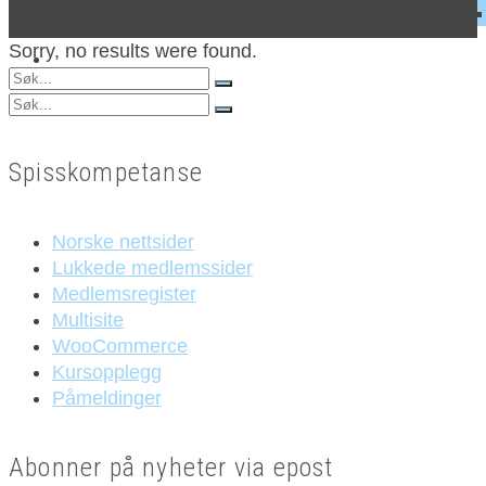
Sorry, no results were found.
Search
for:
Search
for:
Spisskompetanse
Norske nettsider
Lukkede medlemssider
Medlemsregister
Multisite
WooCommerce
Kursopplegg
Påmeldinger
Abonner på nyheter via epost