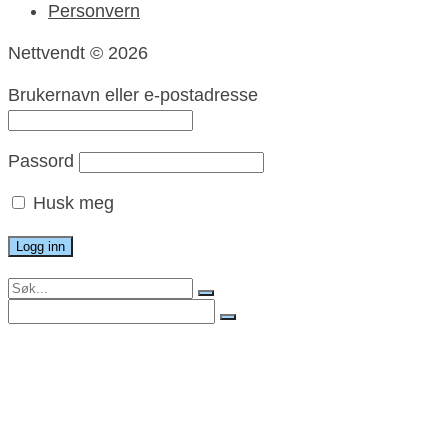
Personvern
Nettvendt © 2026
Brukernavn eller e-postadresse
Passord
Husk meg
Search
for:
Search
for:
Meny
Nett og utvikling
Grafisk utforming
Foto
Drift og redaksjon