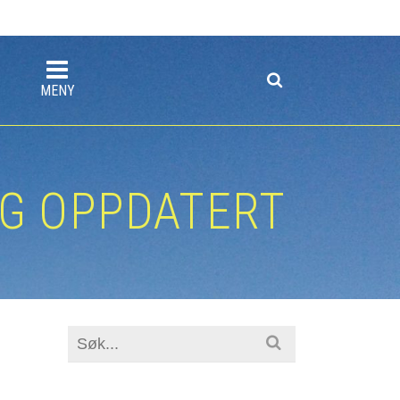
MENY
OG OPPDATERT
Search
for: