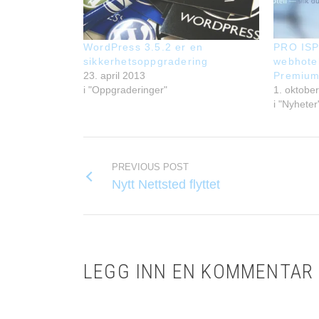
WordPress 3.5.2 er en
PRO ISP
sikkerhetsoppgradering
webhote
23. april 2013
Premiu
i "Oppgraderinger"
1. oktobe
i "Nyheter
PREVIOUS POST
Nytt Nettsted flyttet
LEGG INN EN KOMMENTAR