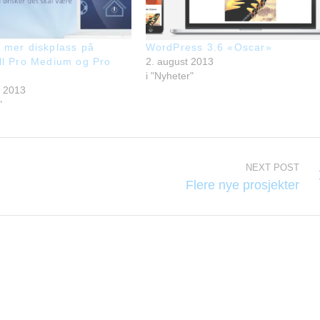
 mer diskplass på
WordPress 3.6 «Oscar»
ll Pro Medium og Pro
2. august 2013
m
i "Nyheter"
r 2013
"
NEXT POST
Flere nye prosjekter