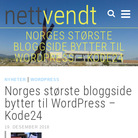
NORGES STØRSTE
BLOGGSIDE BYTTER TIL
WORDPRESS – KODE24
|
NYHETER
WORDPRESS
Norges største bloggside
bytter til WordPress –
Kode24
19. DESEMBER 2018