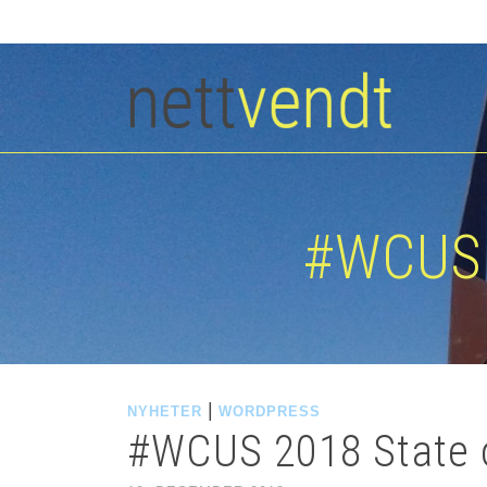
#WCUS 
|
NYHETER
WORDPRESS
#WCUS 2018 State 