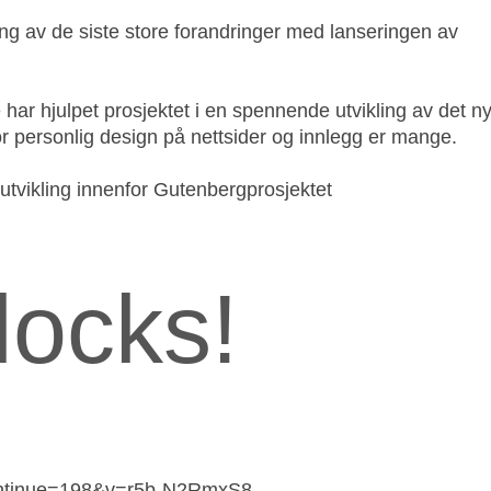
 av de siste store forandringer med lanseringen av
 har hjulpet prosjektet i en spennende utvikling av det n
r personlig design på nettsider og innlegg er mange.
 utvikling innenfor Gutenbergprosjektet
locks!
continue=198&v=r5b-N2RmxS8