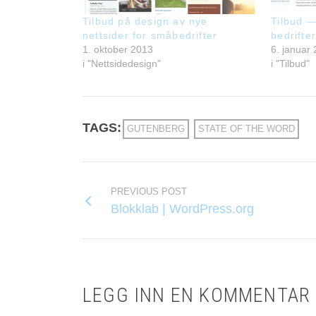
Tilbud på design av nye
Tilbud —
nettsider for småbedrifter
bedrifte
1. oktober 2013
6. januar
i "Nettsidedesign"
i "Tilbud"
TAGS:
GUTENBERG
STATE OF THE WORD
PREVIOUS POST
Blokklab | WordPress.org
LEGG INN EN KOMMENTAR