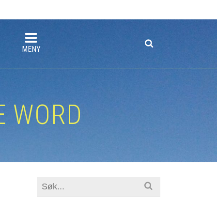
MENY
HE WORD
Search
for: