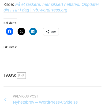
Kilde:
Få et raskere, mer sikkert nettsted: Oppdater
din PHP i dag | Nb.WordPress.org
Del dette:
Mer
Lik dette:
TAGS:
PHP
PREVIOUS POST
Nyhetsbrev – WordPress-utvidelse