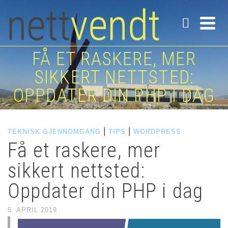
FÅ ET RASKERE, MER
SIKKERT NETTSTED:
OPPDATER DIN PHP I DAG
|
|
TEKNISK GJENNOMGANG
TIPS
WORDPRESS
Få et raskere, mer
sikkert nettsted:
Oppdater din PHP i dag
5. APRIL 2019