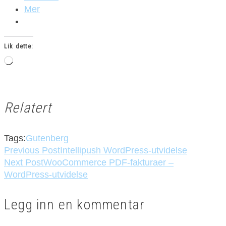
Mer
Lik dette:
Laster
inn...
Relatert
Tags:
Gutenberg
Previous Post
Intellipush WordPress-utvidelse
Next Post
WooCommerce PDF-fakturaer –
WordPress-utvidelse
Legg inn en kommentar