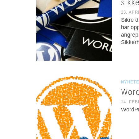
sikk
23. APR
Sikre 
har opp
angrep
Sikker
NYHET
Word
14. FE
WordPr