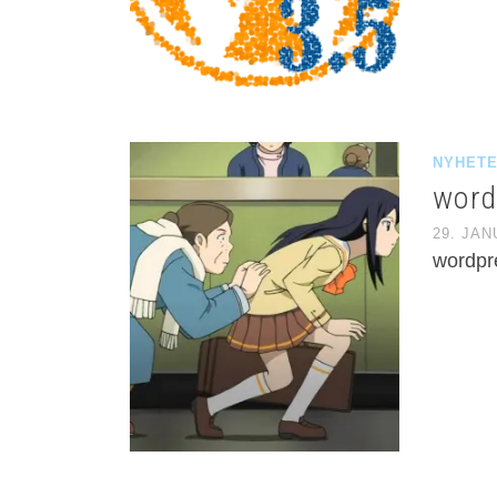
NYHET
word
29. JAN
wordpre