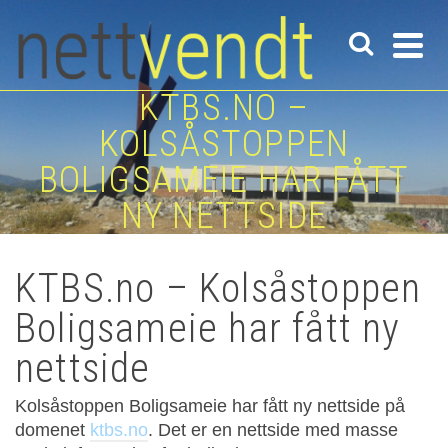
KTBS.NO –
KOLSÅSTOPPEN
BOLIGSAMEIE HAR FÅTT
NY NETTSIDE
KTBS.no – Kolsåstoppen
Boligsameie har fått ny
nettside
Kolsåstoppen Boligsameie har fått ny nettside på
domenet
ktbs.no
. Det er en nettside med masse