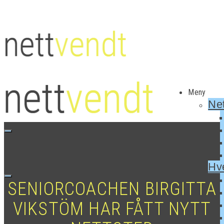
Meny
Net
Hv
SENIORCOACHEN BIRGITTA
VIKSTÖM HAR FÅTT NYTT