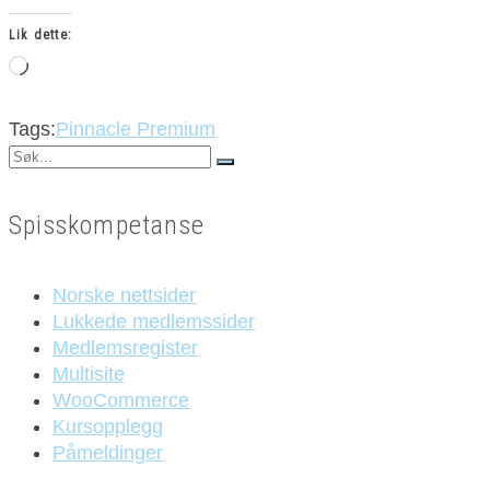
Lik dette:
Laster
inn...
Tags:
Pinnacle Premium
Search
for:
Spisskompetanse
Norske nettsider
Lukkede medlemssider
Medlemsregister
Multisite
WooCommerce
Kursopplegg
Påmeldinger