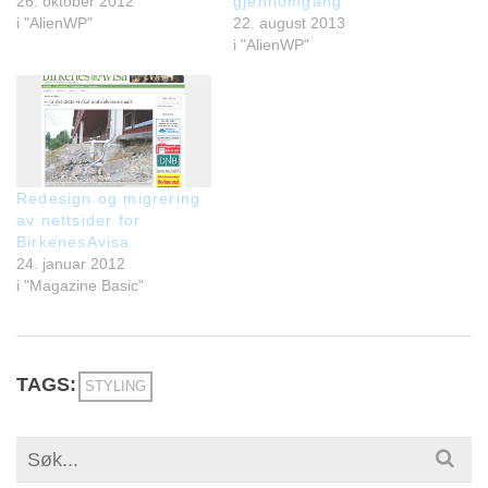
26. oktober 2012
gjennomgang
i "AlienWP"
22. august 2013
i "AlienWP"
Redesign og migrering
av nettsider for
BirkenesAvisa
24. januar 2012
i "Magazine Basic"
TAGS:
STYLING
Search
for: