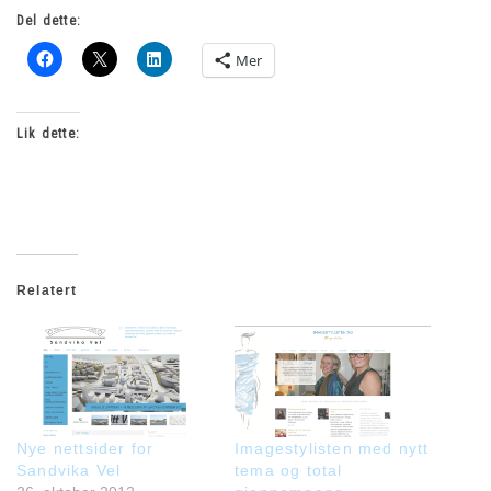
Del dette:
Mer
Lik dette:
Relatert
Nye nettsider for
Imagestylisten med nytt
Sandvika Vel
tema og total