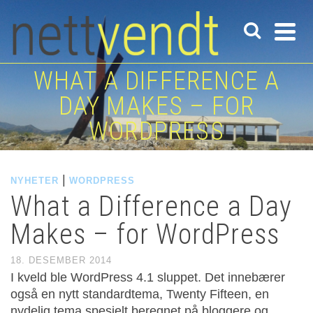
WHAT A DIFFERENCE A
DAY MAKES – FOR
WORDPRESS
|
NYHETER
WORDPRESS
What a Difference a Day
Makes – for WordPress
18. DESEMBER 2014
I kveld ble WordPress 4.1 sluppet. Det innebærer
også en nytt standardtema, Twenty Fifteen, en
nydelig tema spesielt beregnet på bloggere og