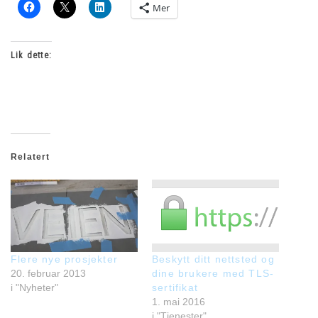
Mer
Lik dette:
Relatert
Flere nye prosjekter
Beskytt ditt nettsted og
20. februar 2013
dine brukere med TLS-
i "Nyheter"
sertifikat
1. mai 2016
i "Tjenester"