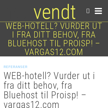
WEB-HOTELL? VURDER UT
I FRA DITT BEHOV, FRA
BLUEHOST TIL PROISP! –
VARGAS12.COM
REFERANSER
WEB-hotell? Vurder ut i
fra ditt behov, fra
Bluehost til Proisp! –
vargas12.com