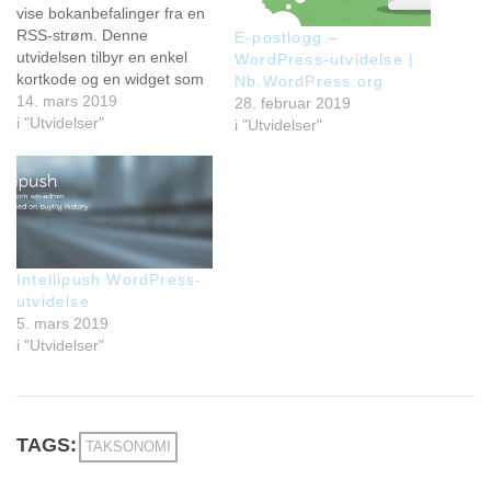
vise bokanbefalinger fra en
RSS-strøm. Denne
E-postlogg –
utvidelsen tilbyr en enkel
WordPress-utvidelse |
kortkode og en widget som
Nb.WordPress.org
gjør det mulig å vise
14. mars 2019
28. februar 2019
bokanbefalinger fra RSS-
i "Utvidelser"
i "Utvidelser"
strømmer på nettsiden. Det
er i utgangspunktet bare en
enkel utvidelse for å vise
data fra RSS-strømmer.
Utvidelsen er i hovedsak
skrevet for…
Intellipush WordPress-
utvidelse
5. mars 2019
i "Utvidelser"
TAGS:
TAKSONOMI