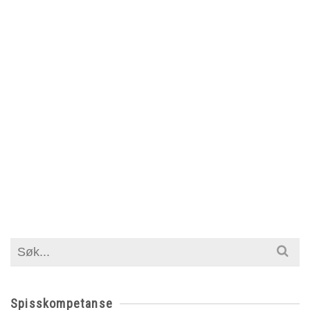
Search
for:
Spisskompetanse