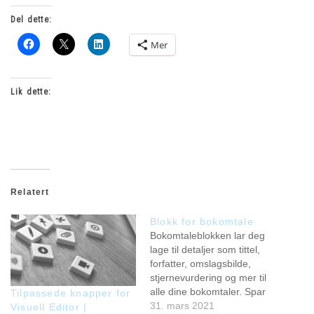
Del dette:
Mer
Lik dette:
Relatert
Blokk for bokomtale
Bokomtaleblokken lar deg
lage til detaljer som tittel,
forfatter, omslagsbilde,
stjernevurdering og mer til
alle dine bokomtaler. Spar
Tilpassede knapper for
tid Bokomtaleblokken
31. mars 2021
Visuell Editor |