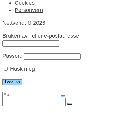
Cookies
Personvern
Nettvendt © 2026
Brukernavn eller e-postadresse
Passord
Husk meg
Search
for:
Search
for:
Meny
Nett og utvikling
Grafisk utforming
Foto