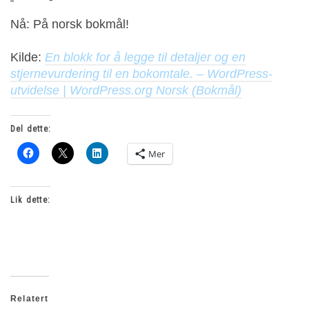
Nå: På norsk bokmål!
Kilde:
En blokk for å legge til detaljer og en
stjernevurdering til en bokomtale. – WordPress-
utvidelse | WordPress.org Norsk (Bokmål)
Del dette:
Mer
Lik dette:
Relatert