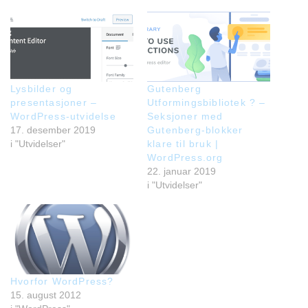
Lysbilder og
Gutenberg
presentasjoner –
Utformingsbibliotek ? –
WordPress-utvidelse
Seksjoner med
17. desember 2019
Gutenberg-blokker
i "Utvidelser"
klare til bruk |
WordPress.org
22. januar 2019
i "Utvidelser"
Hvorfor WordPress?
15. august 2012