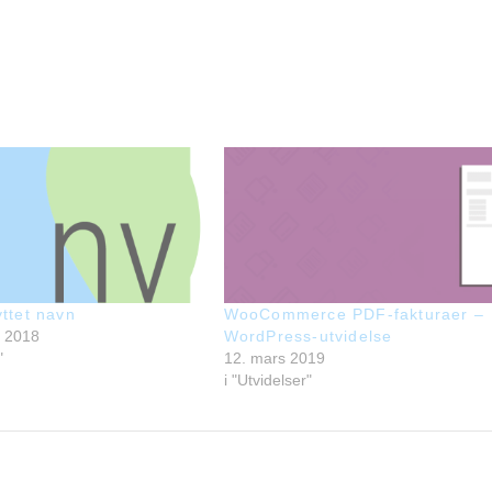
yttet navn
WooCommerce PDF-fakturaer –
r 2018
WordPress-utvidelse
"
12. mars 2019
i "Utvidelser"