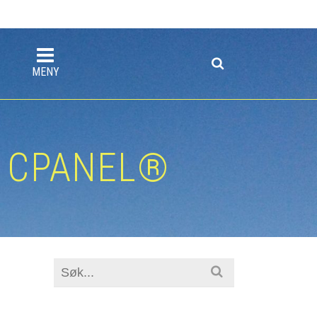
MENY
I CPANEL®
Search
for: