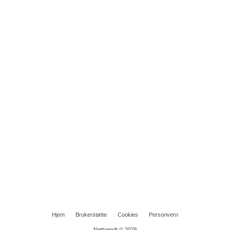
Hjem
Brukerstøtte
Cookies
Personvern
Nettvendt © 2026