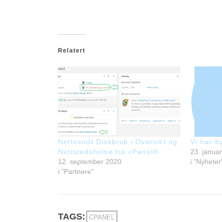
Relatert
Nettvendt Diskbruk i Oversikt og
Vi har b
Nettstedshelse fra cPanel®
23. janua
12. september 2020
i "Nyheter
i "Partnere"
TAGS:
CPANEL