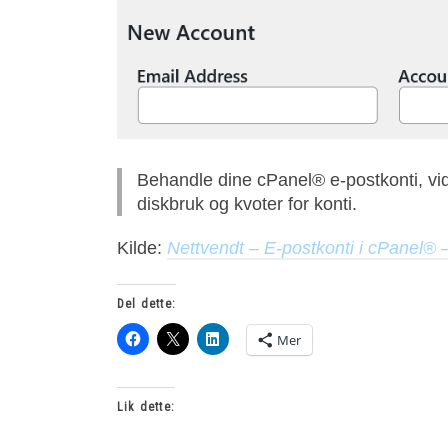
Behandle dine cPanel® e-postkonti, vi
diskbruk og kvoter for konti.
Kilde:
Nettvendt – E-postkonti i cPanel®
Del dette:
Mer
Lik dette: