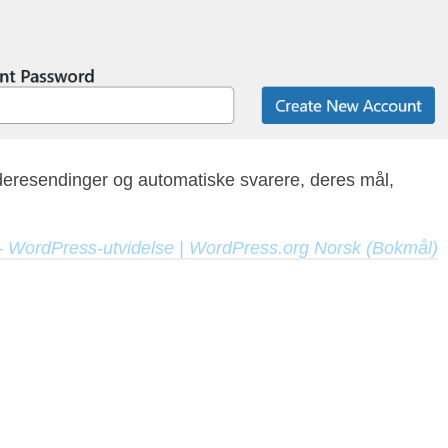
deresendinger og automatiske svarere, deres mål,
 – WordPress-utvidelse | WordPress.org Norsk (Bokmål)