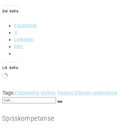
Del dette:
Facebook
X
LinkedIn
Mer
Lik dette:
Laster
inn...
Tags:
Opplæring
styling
Twenty Eleven
undertema
Search
for:
Spisskompetanse