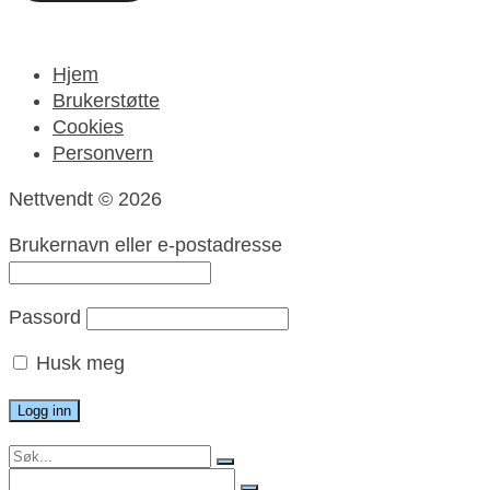
Hjem
Brukerstøtte
Cookies
Personvern
Nettvendt © 2026
Brukernavn eller e-postadresse
Passord
Husk meg
Search
for:
Search