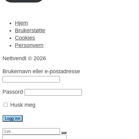
Hjem
Brukerstøtte
Cookies
Personvern
Nettvendt © 2026
Brukernavn eller e-postadresse
Passord
Husk meg
Search
for:
Search