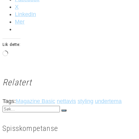
X
LinkedIn
Mer
Lik dette:
Laster
inn...
Relatert
Tags:
Magazine Basic
nettavis
styling
undertema
Search
for:
Spisskompetanse